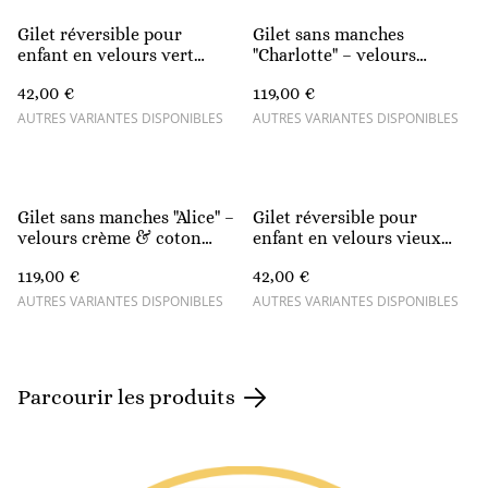
Gilet réversible pour
Gilet sans manches
enfant en velours vert
"Charlotte" – velours
sauge – Intérieur coton
chocolat & coton liberty à
42,00 €
119,00 €
Oeko-Tex, fabriqué en
fleurs
France
AUTRES VARIANTES DISPONIBLES
AUTRES VARIANTES DISPONIBLES
Gilet sans manches "Alice" –
Gilet réversible pour
velours crème & coton
enfant en velours vieux
liberty à fleurs
rose – Intérieur coton
119,00 €
42,00 €
Oeko-Tex, fabriqué en
France
AUTRES VARIANTES DISPONIBLES
AUTRES VARIANTES DISPONIBLES
Parcourir les produits